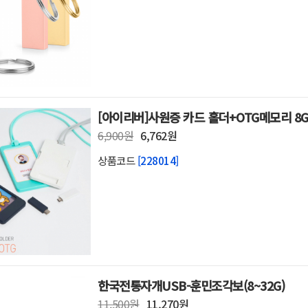
전식)
온열기기/히터
건강가전
전
스윙/슬라이스USB
B
보조배터리
Ah이상
가습기/공기청정기
[아이리버]사원증 카드 홀더+OTG메모리 8
/손풍기
스탠드/조명
6,900원
6,762원
디오
전자제품(기타)
드폰
USB허브
상품코드
[228014]
보드
외장하드/케이블
드
스마트폰터치펜
품
5000mAh미만/이상
충전기
스마트폰거치대
(기타)
USB메모리
USB 8GB
한국전통자개USB-훈민조각보(8~32G)
11,500원
11,270원
USB 32GB