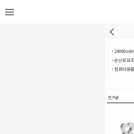
20000m
손난로보
컴퓨터용
헤드셋/웹
스마트폰
충전케이블
셀카봉/삼
주방가전
무선주전자
생활가전