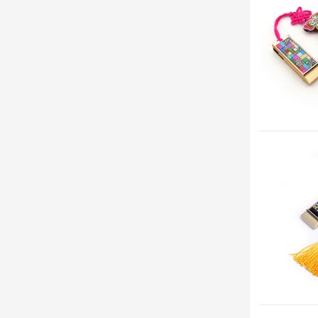
USB 64GB
USB선물
고급형/자개
OTG스틱형