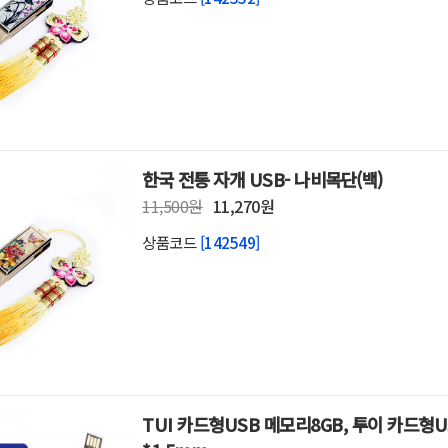
한국 전통 자개 USB- 나비목단(백)
11,500원
11,270원
상품코드
[142549]
TUI 카드형USB 메모리8GB, 투이 카드형US