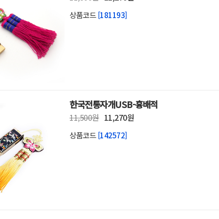
USB 128G이상
상품코드
[181193]
세트
일반/카드형 USB
 USB
OTG카드형 USB
 USB
일반/스틱형 USB
한국전통자개USB-흉배적
11,500원
11,270원
상품코드
[142572]