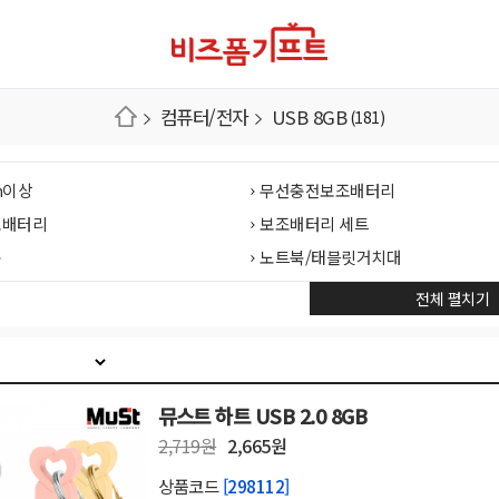
컴퓨터/전자
USB 8GB
(181)
Ah이상
무선충전보조배터리
조배터리
보조배터리 세트
품
노트북/태블릿거치대
캠/홈캠
태블릿/노트북가방
전체 펼치기
용품
맥세이프충전기
/어댑터
스마트밴드(워치)
각대
방수팩/케이스
뮤스트 하트 USB 2.0 8GB
믹서기/블렌더
2,719원
2,665원
/쿠커
주방가전(기타)
상품코드
[298112]
모기밴드/해충퇴치기