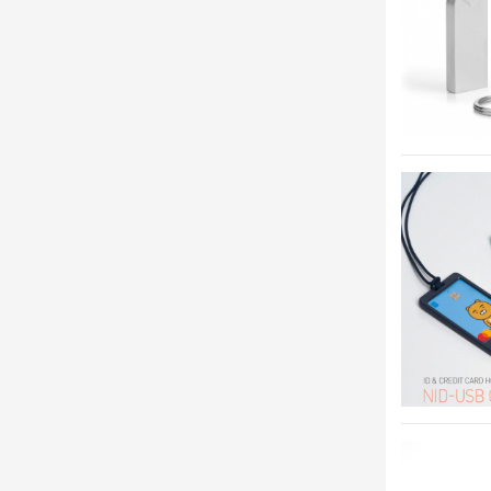
손난로(충
청소기
이미용가
볼펜형US
10000m
미니선풍기
스피커/라
이어폰/헤
마우스/키
마우스패
PC보조용
스마트폰
스마트용품
USB 4GB
USB 16GB