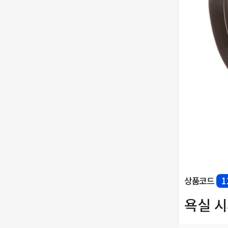
상품코드
1
욕실 시계