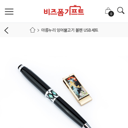
0
아름누리 잉어물고기 볼펜 USB세트