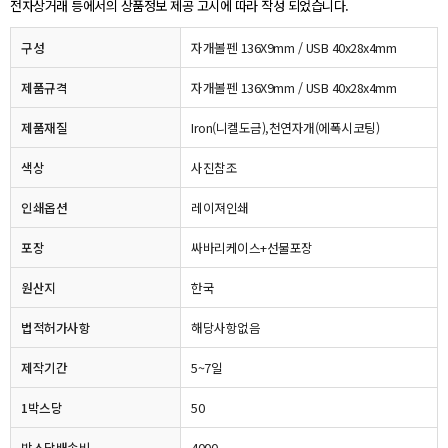
전자상거래 등에서의 상품정보 제공 고시에 따라 작성 되었습니다.
구성
자개볼펜 136X9mm / USB 40x28x4mm
제품규격
자개볼펜 136X9mm / USB 40x28x4mm
제품재질
Iron(니켈도금),천연자개(에폭시코팅)
색상
사진참조
인쇄옵션
레이져인쇄
포장
싸바리케이스+선물포장
원산지
한국
법적허가사항
해당사항없음
제작기간
5~7일
1박스당
50
박스당배송비
4000